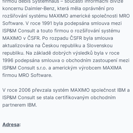
firmou debis Systemhaus – součástí informační divize
koncernu Daimler-Benz, která měla oprávnění pro
rozšiřování systému MAXIMO americké společnosti MRO
Software. V roce 1991 byla podepsána smlouva mezi
ISP&M Consult a touto firmou o rozšiřování systému
MAXIMO v ČSFR. Po rozpadu ČSFR byla smlouva
aktualizována na Českou republiku a Slovenskou
republiku. Na základě dobrých výsledků byla v roce
1996 podepsána smlouva o obchodním zastoupení mezi
ISP&M Consult s.r.o. a americkým výrobcem MAXIMA
firmou MRO Software.
V roce 2006 převzala systém MAXIMO společnost IBM a
ISP&M Consult se stala certifikovaným obchodním
partnerem IBM.
Adresa
: