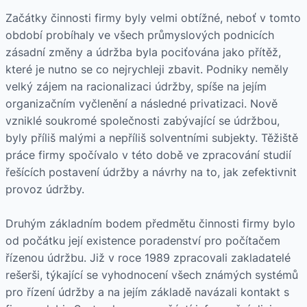
Začátky činnosti firmy byly velmi obtížné, neboť v tomto
období probíhaly ve všech průmyslových podnicích
zásadní změny a údržba byla pociťována jako přítěž,
které je nutno se co nejrychleji zbavit. Podniky neměly
velký zájem na racionalizaci údržby, spíše na jejím
organizačním vyčlenění a následné privatizaci. Nově
vzniklé soukromé společnosti zabývající se údržbou,
byly příliš malými a nepříliš solventními subjekty. Těžiště
práce firmy spočívalo v této době ve zpracování studií
řešících postavení údržby a návrhy na to, jak zefektivnit
provoz údržby.
Druhým základním bodem předmětu činnosti firmy bylo
od počátku její existence poradenství pro počítačem
řízenou údržbu. Již v roce 1989 zpracovali zakladatelé
rešerši, týkající se vyhodnocení všech známých systémů
pro řízení údržby a na jejím základě navázali kontakt s