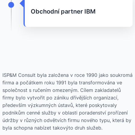
Obchodní partner IBM
ISP&M Consult byla založena v roce 1990 jako soukromá
firma a počátkem roku 1991 byla transformována ve
společnost s ručením omezeným. Cílem zakladatelů
firmy bylo vytvořit po zániku dřívějších organizací,
především výzkumných ústavů, které poskytovaly
podnikům cenné služby v oblasti poradenství prořízení
údržby v různých odvětvích firmu nového typu, která by
byla schopna nabízet takovýto druh služeb.